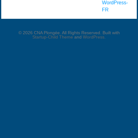
WordPress-
FR
© 2026 CNA Plongée. All Rights Reserved. Built with
Startup-Child Theme
and
WordPress
.