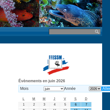
Évènements en juin 2026
Mois
Année
L
M
M
J
V
S
D
1
2
3
4
5
6
7