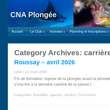
CNA Plongée
Accueil
Le Club
Activités
Planning et Inscriptions
Category Archives: carrièr
Roussay – avril 2026
Lydie
|
22 mars 2026
Fin de formation, reprise de la plongée avant la périod
s’inscrire à la dernière carrière de la saison !
Categories:
Actualités
,
agenda
,
carrière
|
Comments