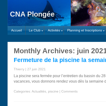
CNA Plongée
Accueil
Le Club
Activités
Planning et Inscriptions
Monthly Archives: juin 202
Fermeture de la piscine la semai
Thierry
|
27 juin 2021
La piscine sera fermée pour l’entretien du bassin du 2
vacances, vous donnons rendez vous dès la semaine du 5
Categories:
Actualités
,
piscine
|
Comments