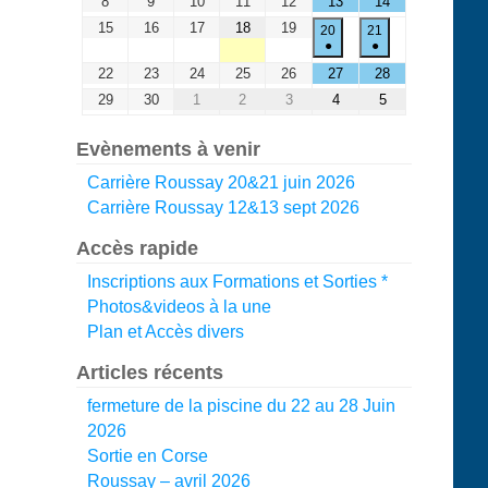
8
9
10
11
12
13
14
15
16
17
18
19
20
21
●
●
22
23
24
25
26
27
28
29
30
1
2
3
4
5
Evènements à venir
Carrière Roussay 20&21 juin 2026
Carrière Roussay 12&13 sept 2026
Accès rapide
Inscriptions aux Formations et Sorties *
Photos&videos à la une
Plan et Accès divers
Articles récents
fermeture de la piscine du 22 au 28 Juin
2026
Sortie en Corse
Roussay – avril 2026