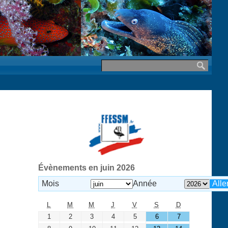
Évènements en juin 2026
Mois
Année
L
M
M
J
V
S
D
1
2
3
4
5
6
7