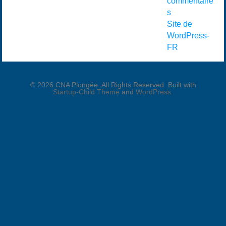
commentaire
s
Site de
WordPress-
FR
© 2026 CNA Plongée. All Rights Reserved. Built with
Startup-Child Theme
and
WordPress
.