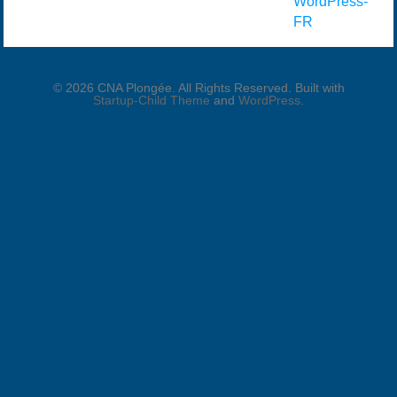
WordPress-
FR
© 2026 CNA Plongée. All Rights Reserved. Built with
Startup-Child Theme
and
WordPress
.