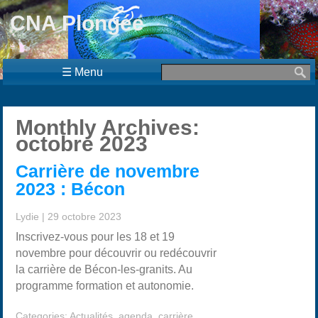
CNA Plongée
☰ Menu
Monthly Archives:
octobre 2023
Carrière de novembre
2023 : Bécon
Lydie
|
29 octobre 2023
Inscrivez-vous pour les 18 et 19
novembre pour découvrir ou redécouvrir
la carrière de Bécon-les-granits. Au
programme formation et autonomie.
Categories:
Actualités
,
agenda
,
carrière
,