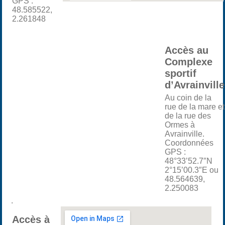
GPS :
48.585522,
2.261848
Accès au
Complexe
sportif
d’Avrainville
Au coin de la
rue de la mare et
de la rue des
Ormes à
Avrainville.
Coordonnées
GPS :
48°33’52.7″N
2°15’00.3″E ou
48.564639,
2.250083
.
Accès à