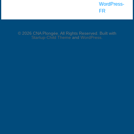
WordPress-
FR
© 2026 CNA Plongée. All Rights Reserved. Built with
Startup-Child Theme
and
WordPress
.