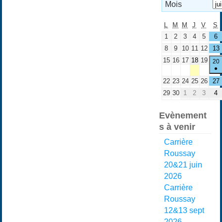
Mois
L
M
M
J
V
S
1
2
3
4
5
6
8
9
10
11
12
13
15
16
17
18
19
20
●
22
23
24
25
26
27
29
30
1
2
3
4
Evènement
s à venir
Carrière
Roussay
20&21 juin
2026
Carrière
Roussay
12&13 sept
2026