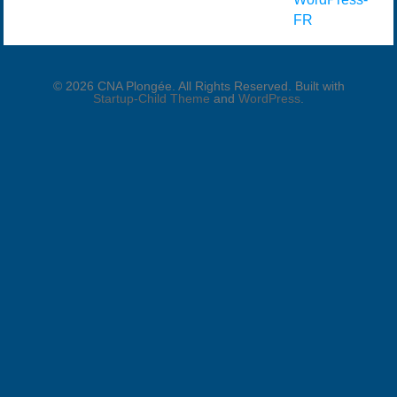
FR
© 2026 CNA Plongée. All Rights Reserved. Built with
Startup-Child Theme
and
WordPress
.