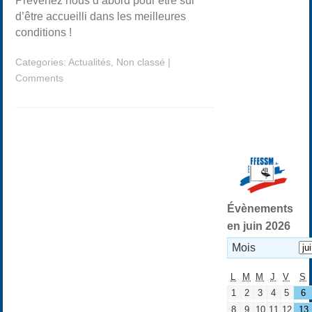
Prévenez nous d’abord pour être sûr
d’être accueilli dans les meilleures
conditions !
Categories:
Actualités
,
Non classé
|
Comments
Évènements
en juin 2026
Mois
L
M
M
J
V
S
1
2
3
4
5
6
8
9
10
11
12
13