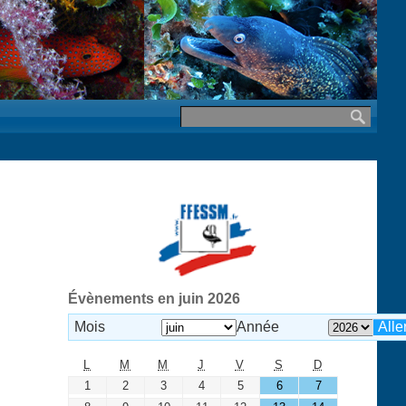
Évènements en juin 2026
Mois
Année
L
M
M
J
V
S
D
1
2
3
4
5
6
7