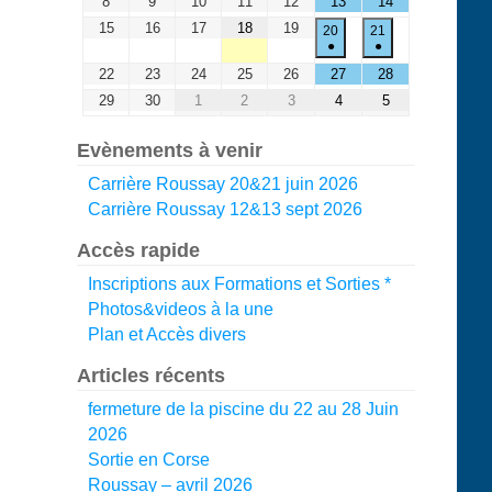
8
9
10
11
12
13
14
15
16
17
18
19
20
21
●
●
22
23
24
25
26
27
28
29
30
1
2
3
4
5
Evènements à venir
Carrière Roussay 20&21 juin 2026
Carrière Roussay 12&13 sept 2026
Accès rapide
Inscriptions aux Formations et Sorties *
Photos&videos à la une
Plan et Accès divers
Articles récents
fermeture de la piscine du 22 au 28 Juin
2026
Sortie en Corse
Roussay – avril 2026