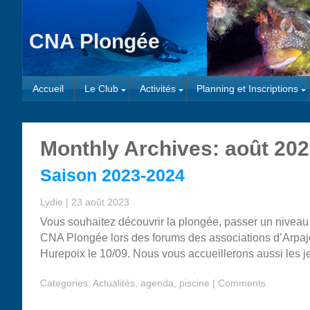
CNA Plongée
Accueil
Le Club
Activités
Planning et Inscriptions
Monthly Archives: août 20
Saison 2023-2024
Lydie
|
23 août 2023
Vous souhaitez découvrir la plongée, passer un niveau 
CNA Plongée lors des forums des associations d’Arpajon
Hurepoix le 10/09. Nous vous accueillerons aussi les j
Categories:
Actualités
,
agenda
,
piscine
|
Comments