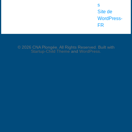
s
Site de
WordPress-
FR
© 2026 CNA Plongée. All Rights Reserved. Built with
Startup-Child Theme
and
WordPress
.