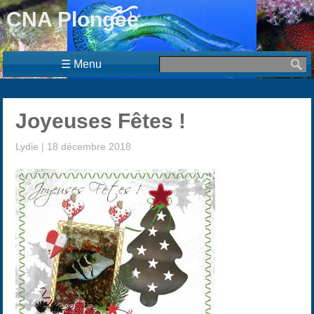
CNA Plongée
☰ Menu
Joyeuses Fêtes !
Lydie
|
18 décembre 2018