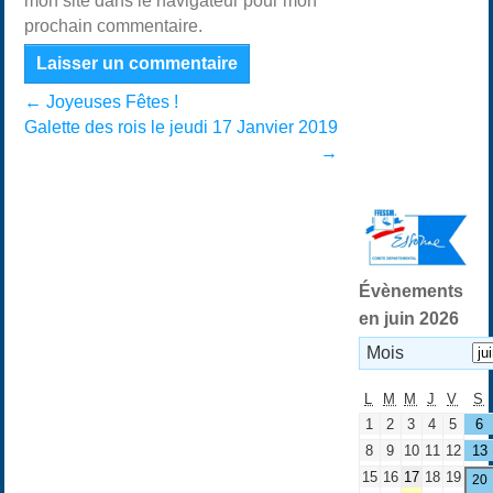
mon site dans le navigateur pour mon
prochain commentaire.
←
Joyeuses Fêtes !
Galette des rois le jeudi 17 Janvier 2019
→
Évènements
en juin 2026
Mois
L
M
M
J
V
S
1
2
3
4
5
6
8
9
10
11
12
13
15
16
17
18
19
20