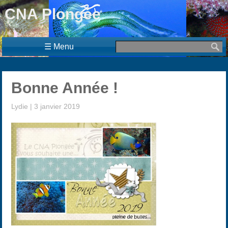
CNA Plongée
☰ Menu
Bonne Année !
Lydie
|
3 janvier 2019