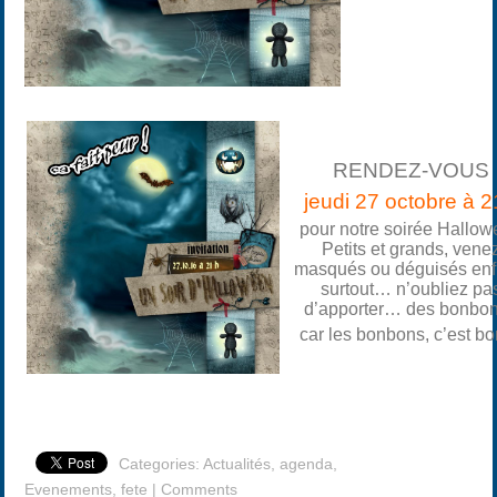
RENDEZ-VOUS
jeudi 27 octobre à 
pour notre soirée Hallo
Petits et grands, vene
masqués ou déguisés en
surtout… n’oubliez pa
d’apporter… des bonbon
car les bonbons, c’est 
Categories:
Actualités
,
agenda
,
Evenements
,
fete
|
Comments