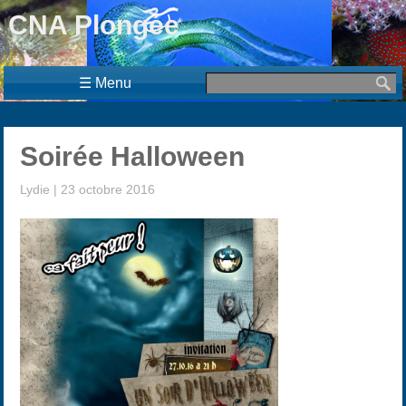
CNA Plongée
☰ Menu
Soirée Halloween
Lydie
|
23 octobre 2016