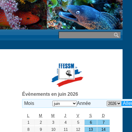
Évènements en juin 2026
Mois
Année
L
M
M
J
V
S
D
1
2
3
4
5
6
7
8
9
10
11
12
13
14