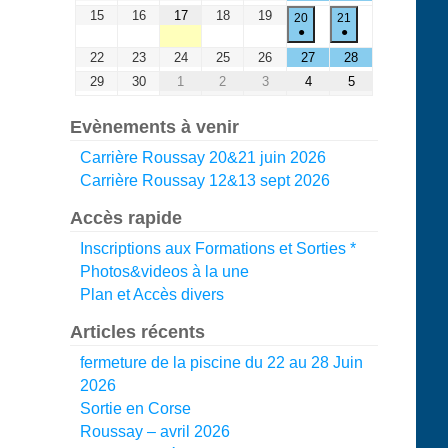
15
16
17
18
19
20
21
●
●
22
23
24
25
26
27
28
29
30
1
2
3
4
5
Evènements à venir
Carrière Roussay 20&21 juin 2026
Carrière Roussay 12&13 sept 2026
Accès rapide
Inscriptions aux Formations et Sorties *
Photos&videos à la une
Plan et Accès divers
Articles récents
fermeture de la piscine du 22 au 28 Juin
2026
Sortie en Corse
Roussay – avril 2026